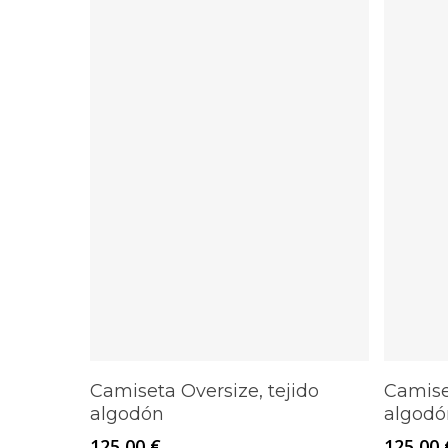
Este
Este
Seleccionar Opciones
Camiseta Oversize, tejido
Camise
producto
producto
algodón
algodó
tiene
tiene
125,00
€
125,00