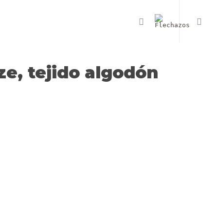
×
instagram
e, tejido algodón