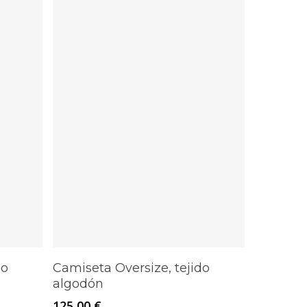
Este
Seleccionar Opciones
do
Camiseta Oversize, tejido
producto
algodón
tiene
125,00
€