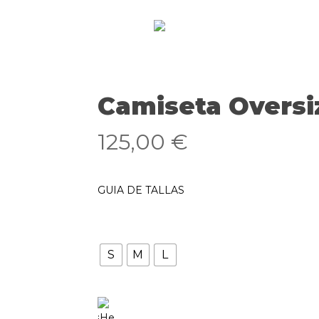
Camiseta Oversiz
125,00
€
GUIA DE TALLAS
Selecciona una talla
S
M
L