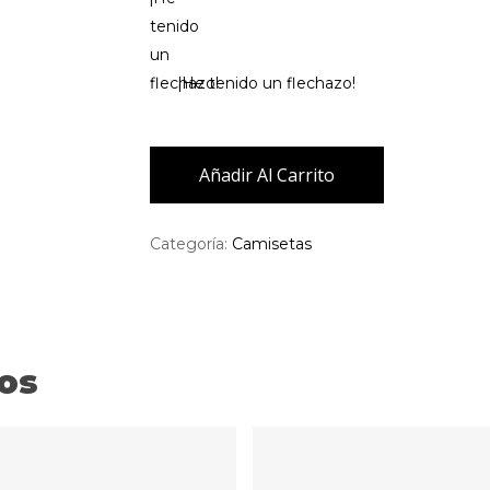
¡He tenido un flechazo!
Añadir Al Carrito
Categoría:
Camisetas
os