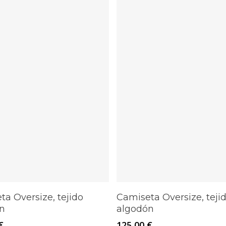
Este
Seleccionar Opciones
Seleccionar Opciones
ta Oversize, tejido
Camiseta Oversize, teji
producto
n
algodón
tiene
€
125,00
€