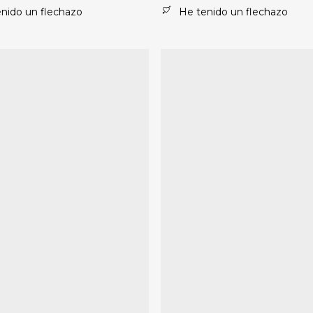
nido un flechazo
He tenido un flechazo
.
variantes.
Las
opciones
se
pueden
elegir
en
la
página
de
producto