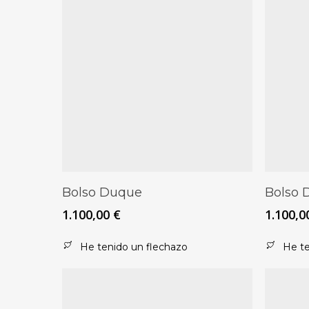
Este
Este
Seleccionar Opciones
Bolso Duque
Bolso 
producto
producto
1.100,00
€
1.100,
tiene
tiene
múltiples
múltiples
He tenido un flechazo
He te
variantes.
variantes
Las
Las
opciones
opciones
se
se