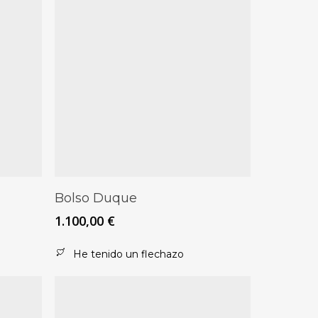
Este
Seleccionar Opciones
Bolso Duque
producto
1.100,00
€
tiene
múltiples
He tenido un flechazo
variantes.
Las
opciones
se