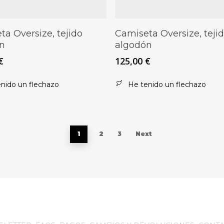
Este
Seleccionar Opciones
Seleccionar Opciones
ta Oversize, tejido
Camiseta Oversize, teji
producto
n
algodón
tiene
€
125,00
€
múltiples
.
variantes.
nido un flechazo
He tenido un flechazo
Las
opciones
se
pueden
1
2
3
Next
elegir
en
la
página
de
producto