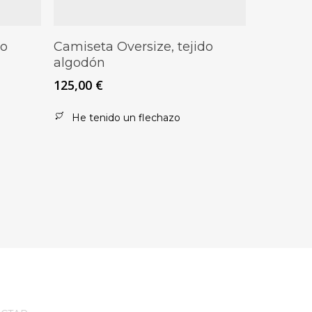
Este
Seleccionar Opciones
do
Camiseta Oversize, tejido
producto
algodón
tiene
125,00
€
múltiples
variantes.
He tenido un flechazo
Las
opciones
se
pueden
elegir
en
la
página
de
producto