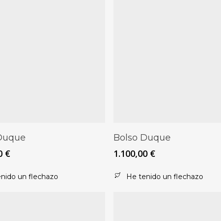
Este
Seleccionar Opciones
Seleccionar Opciones
Duque
Bolso Duque
producto
00
€
1.100,00
€
tiene
múltiples
nido un flechazo
He tenido un flechazo
.
variantes.
Las
opciones
se